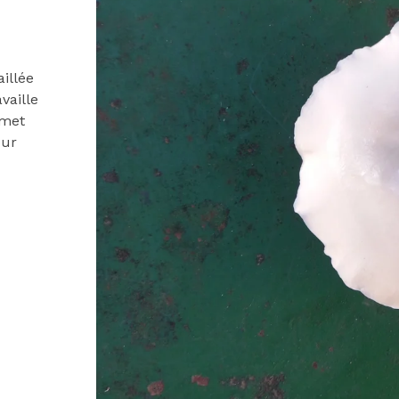
illée
availle
rmet
our